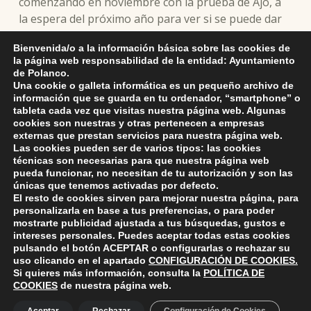
comenzando en noviembre con la prueba de Ajo, a
la espera del próximo año para ver si se puede dar
igual de bien que este.
Bienvenida/o a la información básica sobre las cookies de
la página web responsabilidad de la entidad: Ayuntamiento
Por su parte, la alcaldesa ha felicitado al atleta y le
de Polanco.
ha deseado que continúe en esta buena racha de
Una cookie o galleta informática es un pequeño archivo de
información que se guarda en tu ordenador, “smartphone” o
éxitos deportivos ya que contribuyen a difundir la
tableta cada vez que visitas nuestra página web. Algunas
imagen de un municipio que apoya al deporte y a los
cookies son nuestras y otras pertenecen a empresas
deportistas.
externas que prestan servicios para nuestra página web.
Las cookies pueden ser de varios tipos: las cookies
técnicas son necesarias para que nuestra página web
pueda funcionar, no necesitan de tu autorización y son las
únicas que tenemos activadas por defecto.
Skip back to main navigation
El resto de cookies sirven para mejorar nuestra página, para
personalizarla en base a tus preferencias, o para poder
mostrarte publicidad ajustada a tus búsquedas, gustos e
intereses personales. Puedes aceptar todas estas cookies
pulsando el botón
ACEPTAR
o configurarlas o rechazar su
uso clicando en el apartado
CONFIGURACIÓN DE COOKIES
.
Si quieres más información, consulta la
POLÍTICA DE
ayuntamiento de polanco
AYUNTAMIENTO DE POLANCO
COOKIES
de nuestra página web.
Ayuntamiento de Polanco. La iglesia R-29 39313 Polanco