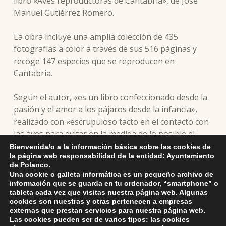
libro «Aves reproductoras de Cantabria», de José
Manuel Gutiérrez Romero.
La obra incluye una amplia colección de 435
fotografías a color a través de sus 516 páginas y
recoge 147 especies que se reproducen en
Cantabria.
Según el autor, «es un libro confeccionado desde la
pasión y el amor a los pájaros desde la infancia»,
realizado con «escrupuloso tacto en el contacto con
las aves para evitar en la medida de lo posible el
perjuicio a las mismas» y que «vendrá a rellenar un
Bienvenida/o a la información básica sobre las cookies de
la página web responsabilidad de la entidad: Ayuntamiento
hueco importante en el conocimiento de las aves de
de Polanco.
Cantabria, en las que todo el territorio regional está
Una cookie o galleta informática es un pequeño archivo de
representado, quizás en mayor número la zona
información que se guarda en tu ordenador, “smartphone” o
tableta cada vez que visitas nuestra página web. Algunas
occidental -dede Torrelavega hasta Liébana por el
cookies son nuestras y otras pertenecen a empresas
Sur de Cantabria, por ser sin género de dudas las
externas que prestan servicios para nuestra página web.
mejor conservadas».
Las cookies pueden ser de varios tipos: las cookies