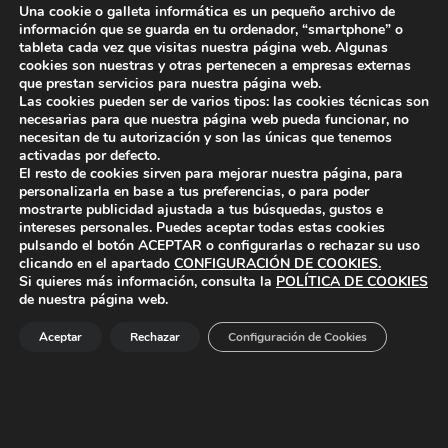
Una cookie o galleta informática es un pequeño archivo de
información que se guarda en tu ordenador, “smartphone” o
tableta cada vez que visitas nuestra página web. Algunas
cookies son nuestras y otras pertenecen a empresas externas
que prestan servicios para nuestra página web.
Skip back to main navigation
Las cookies pueden ser de varios tipos: las cookies técnicas son
necesarias para que nuestra página web pueda funcionar, no
necesitan de tu autorización y son las únicas que tenemos
activadas por defecto.
El resto de cookies sirven para mejorar nuestra página, para
personalizarla en base a tus preferencias, o para poder
mostrarte publicidad ajustada a tus búsquedas, gustos e
intereses personales. Puedes aceptar todas estas cookies
pulsando el botón
ACEPTAR
o configurarlas o rechazar su uso
ayuntamiento de polanco
AYUNTAMIENTO DE POLANCO
clicando en el apartado
CONFIGURACIÓN DE COOKIES
.
Si quieres más información, consulta la
POLÍTICA DE COOKIES
de nuestra página web.
Ayuntamiento de Polanco. La iglesia R-29 39313 Polanco
Aceptar
Rechazar
Configuración de Cookies
Cantabria.
+34 942 82 42 00
+34 942 82 49 75
info@aytopolanco.org
Compromiso con la Protección de Datos Personales
-
Política de
Cookies
-
Política de Privacidad
-
Declaracion de Accesibilidad
Facebook
Twitter
YouTube