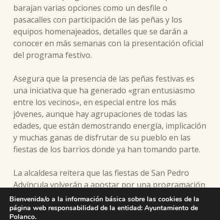
barajan varias opciones como un desfile o
pasacalles con participación de las peñas y los
equipos homenajeados, detalles que se darán a
conocer en más semanas con la presentación oficial
del programa festivo.
Asegura que la presencia de las peñas festivas es
una iniciativa que ha generado «gran entusiasmo
entre los vecinos», en especial entre los más
jóvenes, aunque hay agrupaciones de todas las
edades, que están demostrando energía, implicación
y muchas ganas de disfrutar de su pueblo en las
fiestas de los barrios donde ya han tomando parte.
La alcaldesa reitera que las fiestas de San Pedro
Advíncula volverán a apostar por una programación
participativa, intergeneracional y con fuerte arraigo
Bienvenida/o a la información básica sobre las cookies de la
local, que rinde homenaje tanto a las tradiciones
página web responsabilidad de la entidad: Ayuntamiento de
Polanco.
como al presente vivo y dinámico del municipio.