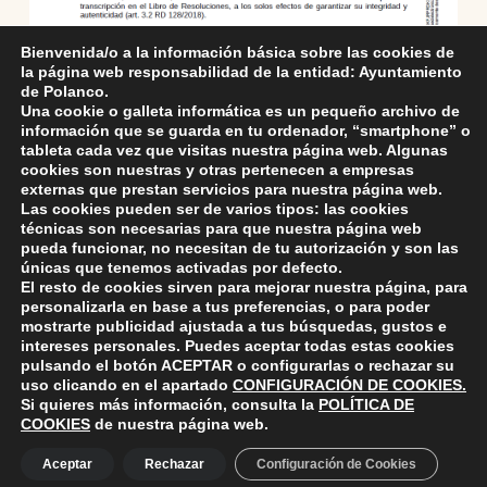
Bienvenida/o a la información básica sobre las cookies de
la página web responsabilidad de la entidad: Ayuntamiento
de Polanco.
Una cookie o galleta informática es un pequeño archivo de
información que se guarda en tu ordenador, “smartphone” o
tableta cada vez que visitas nuestra página web. Algunas
cookies son nuestras y otras pertenecen a empresas
externas que prestan servicios para nuestra página web.
Skip back to main navigation
Las cookies pueden ser de varios tipos: las cookies
técnicas son necesarias para que nuestra página web
pueda funcionar, no necesitan de tu autorización y son las
únicas que tenemos activadas por defecto.
El resto de cookies sirven para mejorar nuestra página, para
personalizarla en base a tus preferencias, o para poder
mostrarte publicidad ajustada a tus búsquedas, gustos e
intereses personales. Puedes aceptar todas estas cookies
pulsando el botón
ACEPTAR
o configurarlas o rechazar su
ayuntamiento de polanco
uso clicando en el apartado
CONFIGURACIÓN DE COOKIES
.
AYUNTAMIENTO DE POLANCO
Si quieres más información, consulta la
POLÍTICA DE
COOKIES
de nuestra página web.
Aceptar
Rechazar
Configuración de Cookies
Ayuntamiento de Polanco. La iglesia R-29 39313 Polanco